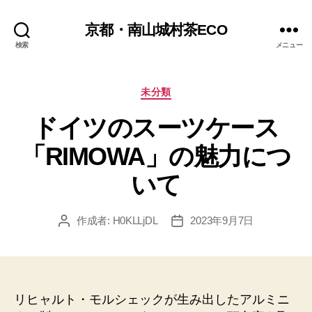
京都・南山城村茶ECO
検索
メニュー
カ
未分類
テ
ドイツのスーツケース
ゴ
リ
「RIMOWA」の魅力につ
ー
いて
作成者:
H0KLLjDL
2023年9月7日
投
投
稿
稿
者
日
リヒャルト・モルシェックが生み出したアルミニ