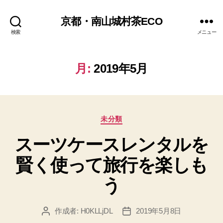
京都・南山城村茶ECO
検索
メニュー
月:
2019年5月
カ
未分類
テ
スーツケースレンタルを
ゴ
リ
賢く使って旅行を楽しも
ー
う
作成者:
H0KLLjDL
2019年5月8日
投
投
稿
稿