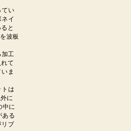
ってい
ボネイ
わると
を波板
る加工
入れて
ていま
ットは
以外に
の中に
がある
がリブ