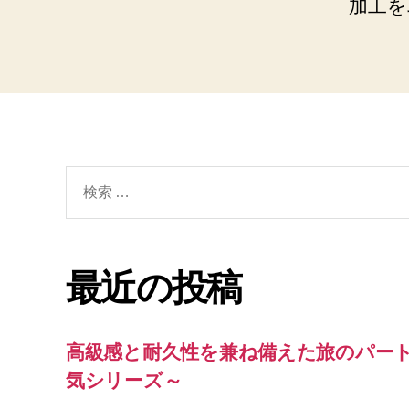
加工を
検
索
対
象:
最近の投稿
高級感と耐久性を兼ね備えた旅のパー
気シリーズ～