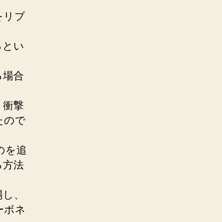
。
をリブ
るとい
る場合
、衝撃
たので
のを追
る方法
場し、
ーボネ