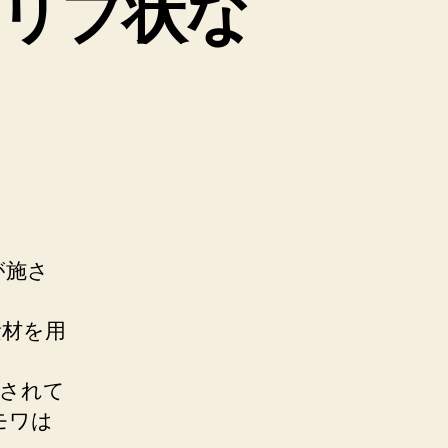
リブ状な
が施さ
素材を用
用されて
モワは