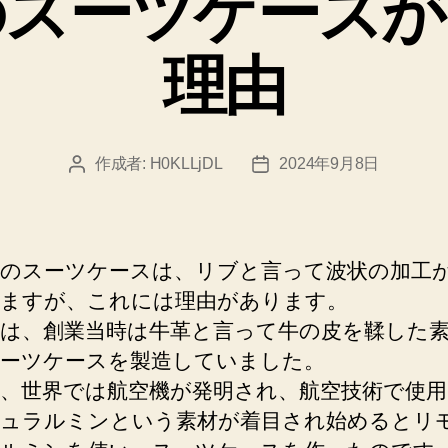
のスーツケースが
ー
理由
作成者:
H0KLLjDL
2024年9月8日
投
投
稿
稿
者
日
のスーツケースは、リブと言って波状の加工
ますが、これには理由があります。
は、創業当時は牛革と言って牛の皮を鞣した
ーツケースを製造していました。
、世界では航空機が発明され、航空技術で使
ュラルミンという素材が着目され始めるとリ