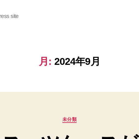
ess site
月:
2024年9月
カ
未分類
テ
ゴ
リ