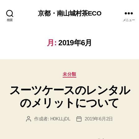
京都・南山城村茶ECO
検索
メニュー
月:
2019年6月
カ
未分類
テ
スーツケースのレンタル
ゴ
リ
のメリットについて
ー
作成者:
H0KLLjDL
2019年6月2日
投
投
稿
稿
者
日