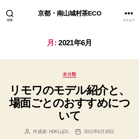
京都・南山城村茶ECO
検索
メニュー
月:
2021年6月
カ
未分類
テ
リモワのモデル紹介と、
ゴ
リ
場面ごとのおすすめにつ
ー
いて
作成者:
H0KLLjDL
2021年6月30日
投
投
稿
稿