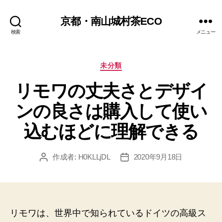
京都・南山城村茶ECO
検索
メニュー
カ
未分類
テ
リモワの丈夫さとデザイ
ゴ
リ
ンの良さは購入して使い
ー
込むほどに理解できる
作成者:
H0KLLjDL
2020年9月18日
投
投
稿
稿
者
日
リモワは、世界中で知られているドイツの高級ス