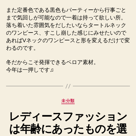
また定番色である黒色もパーティーから行事ごと
まで気回しが可能なので一着は持って欲しい所。
落ち着いた雰囲気をだしたいならタートルネック
のワンピース、すこし崩した感じにみせたいので
あればVネックのワンピースと形を変えるだけで変
わるのです。
冬だからこそ発揮できるベロア素材。
今年は一押しです♫
カ
未分類
テ
レディースファッション
ゴ
リ
は年齢にあったものを選
ー