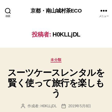
京都・南山城村茶ECO
検索
メニュー
投稿者:
H0KLLjDL
カ
未分類
テ
スーツケースレンタルを
ゴ
リ
賢く使って旅行を楽しも
ー
う
作成者:
H0KLLjDL
2019年5月8日
投
投
稿
稿