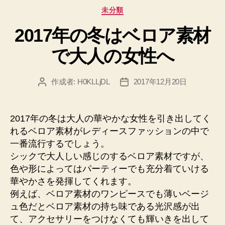
カ
未分類
テ
2017年の冬はベロア素材
ゴ
リ
で大人の女性へ
ー
作成者:
H0KLLjDL
2017年12月20日
投
投
稿
稿
者
日
2017年の冬は大人の華やかな女性を引き出してく
れるベロア素材がレディースファッションの中で
一番流行するでしょう。
シックで大人しい感じのするベロア素材ですが、
色や形によってはパーティーでも充分着ていける
華やかさを発揮してくれます。
例えば、ベロア素材のワンピースでも薄いベージ
ュ色だとベロア素材の持ち味である光沢感が出
て、アクセサリーをつけなくても輝いきを出して